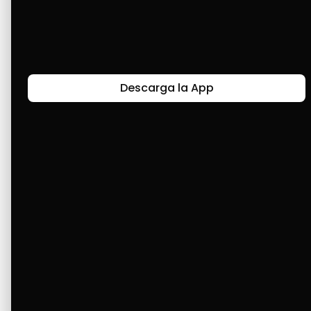
muchas cosas más.
Últimas Historias
Descarga la App
Canal de Bendición y Gratitud
Faviola Rengifo expresa gratitud a Cashea por ser
un medio de facilidad y bendición en la vida,
reflejando agradecimiento y esperanza.