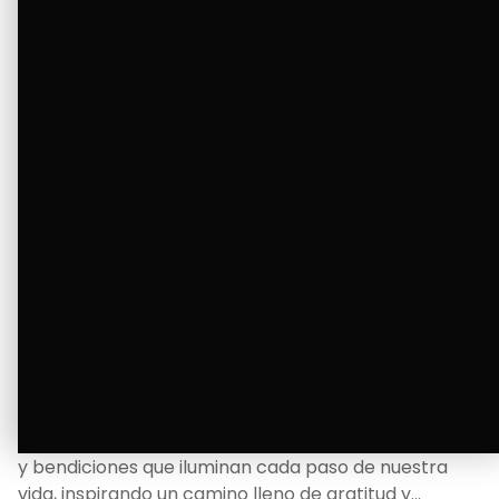
Ver Más
La Bendición de un Corazón
Excelente
Oscar Badaraco nos invita a valorar la excelencia
y bendiciones que iluminan cada paso de nuestra
vida, inspirando un camino lleno de gratitud y