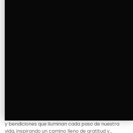
Ver Más
La Bendición de un Corazón
Excelente
Oscar Badaraco nos invita a valorar la excelencia
y bendiciones que iluminan cada paso de nuestra
vida, inspirando un camino lleno de gratitud y