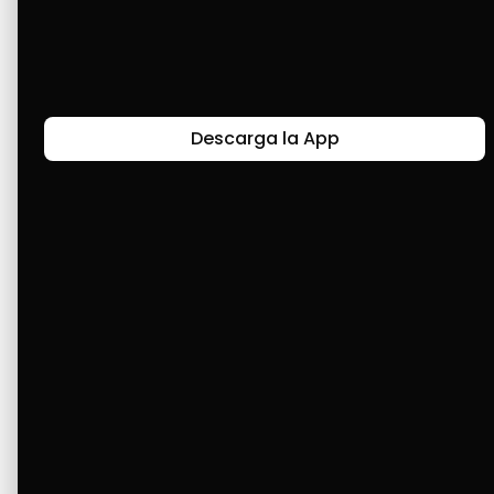
Últimas Historias
Descarga la App
Canal de Bendición y Gratitud
Faviola Rengifo expresa gratitud a Cashea por ser
un medio de facilidad y bendición en la vida,
reflejando agradecimiento y esperanza.