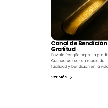
Canal de Bendición
Gratitud
Faviola Rengifo expresa gratit
Cashea por ser un medio de
facilidad y bendición en la vida
reflejando agradecimiento y
Ver Más
esperanza.