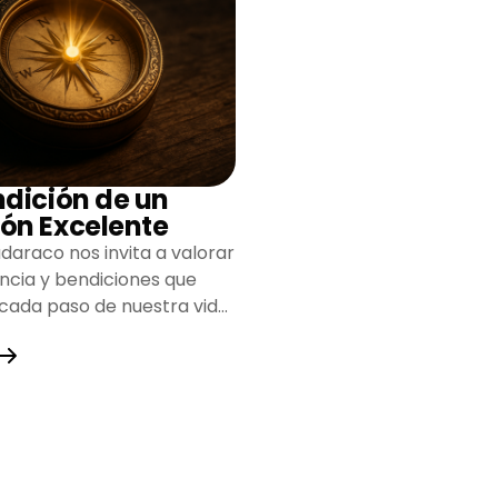
ndición de un
ón Excelente
daraco nos invita a valorar
encia y bendiciones que
 cada paso de nuestra vida,
do un camino lleno de
y fortaleza.