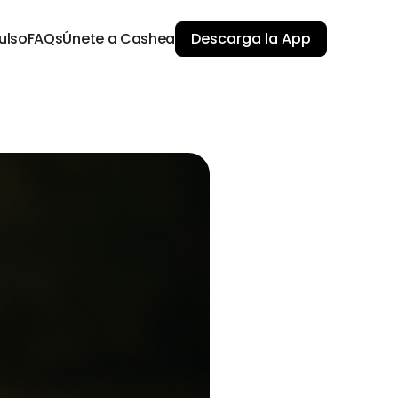
ulso
FAQs
Únete a Cashea
Descarga la App