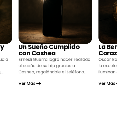
 y
Un Sueño Cumplido
La Be
con Cashea
Coraz
ud a
Ernesli Guerra logró hacer realidad
Oscar Ba
el sueño de su hijo gracias a
la excel
,
Cashea, regalándole el teléfono
iluminan
que tanto deseaba y llenando de
inspiran
Ver Más
Ver Más
alegría su hogar.
gratitud 