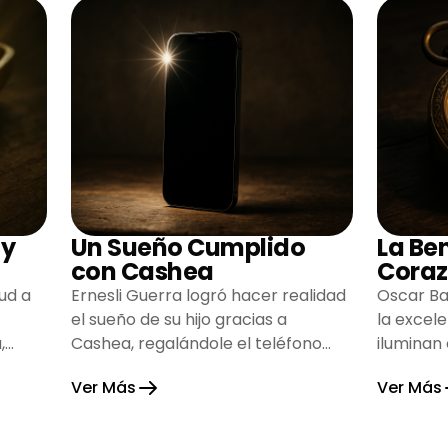
 y
Un Sueño Cumplido
La Be
con Cashea
Coraz
ud a
Ernesli Guerra logró hacer realidad
Oscar Ba
el sueño de su hijo gracias a
la excel
,
Cashea, regalándole el teléfono
iluminan
que tanto deseaba y llenando de
inspiran
Ver Más
Ver Más
alegría su hogar.
gratitud 