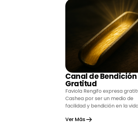
Canal de Bendición
Gratitud
Faviola Rengifo expresa gratit
Cashea por ser un medio de
facilidad y bendición en la vida
reflejando agradecimiento y
Ver Más
esperanza.