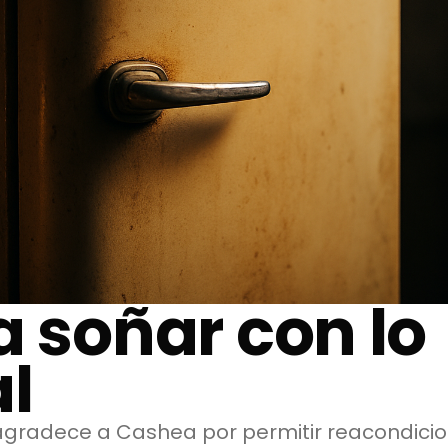
a soñar con lo
l
gradece a Cashea por permitir reacondicio