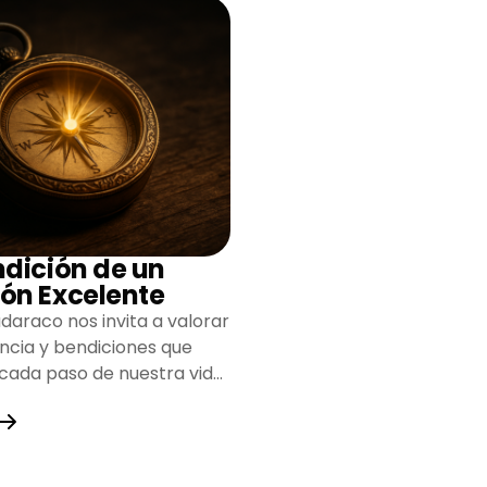
ndición de un
ón Excelente
daraco nos invita a valorar
encia y bendiciones que
 cada paso de nuestra vida,
do un camino lleno de
y fortaleza.