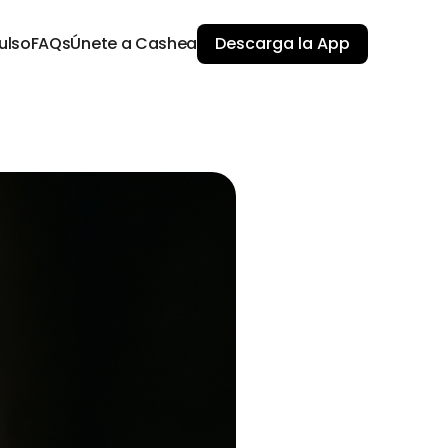
ulso
FAQs
Únete a Cashea
Descarga la App