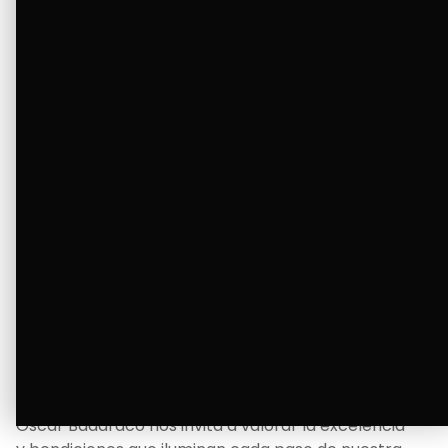
tanto deseaba y llenando de alegría su hogar.
Ver Más
La Bendición de un Corazón
Excelente
Oscar Badaraco nos invita a valorar la excelencia