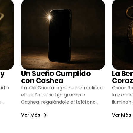
 y
Un Sueño Cumplido
La Be
con Cashea
Coraz
ud a
Ernesli Guerra logró hacer realidad
Oscar Ba
el sueño de su hijo gracias a
la excel
,
Cashea, regalándole el teléfono
iluminan
que tanto deseaba y llenando de
inspiran
Ver Más
Ver Más
alegría su hogar.
gratitud 