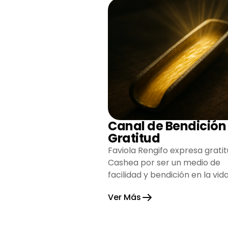
Canal de Bendición
Gratitud
Faviola Rengifo expresa gratit
Cashea por ser un medio de
facilidad y bendición en la vida
reflejando agradecimiento y
Ver Más
esperanza.