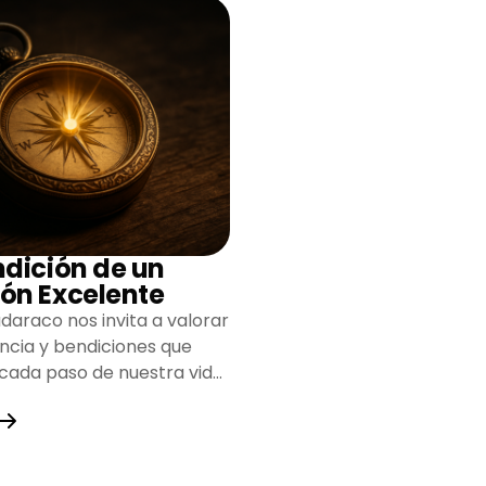
ndición de un
ón Excelente
daraco nos invita a valorar
encia y bendiciones que
 cada paso de nuestra vida,
do un camino lleno de
y fortaleza.