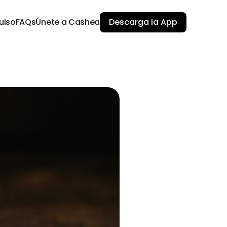
ulso
FAQs
Únete a Cashea
Descarga la App