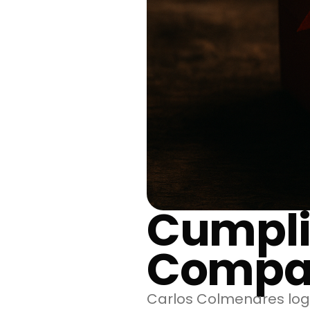
Cumpli
Compar
Carlos Colmenares logr