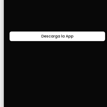
podido comprarle calzados, ropa y teléfono a 
mis hijos; son la mejor opción. Me siento 
contenta de que exista Cashea, ya que es una 
gran oportunidad en estos momentos tan 
difíciles. Gracias por ser siempre mi mejor 
aliado.
Descarga la App
Últimas Historias