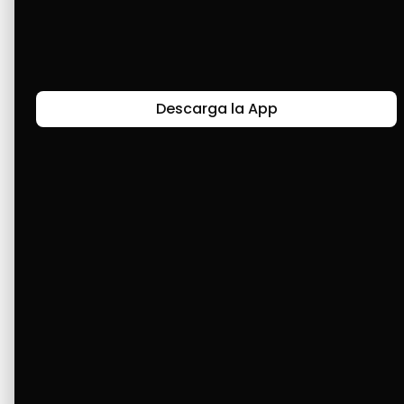
Últimas Historias
Descarga la App
Canal de Bendición y Gratitud
Faviola Rengifo expresa gratitud a Cashea por ser
un medio de facilidad y bendición en la vida,
reflejando agradecimiento y esperanza.
Ver Más