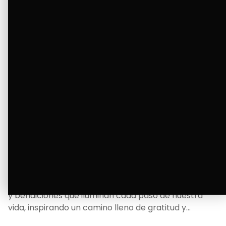
La Bendición de un Corazón
Excelente
Oscar Badaraco nos invita a valorar la excelencia
y bendiciones que iluminan cada paso de nuestra
vida, inspirando un camino lleno de gratitud y
fortaleza.