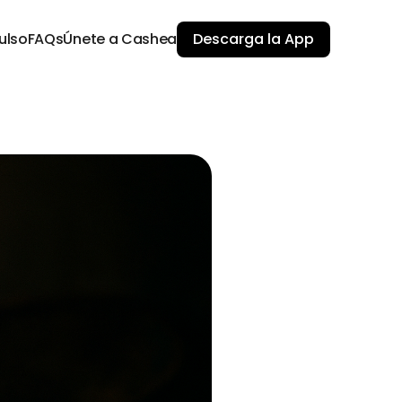
ulso
FAQs
Únete a Cashea
Descarga la App