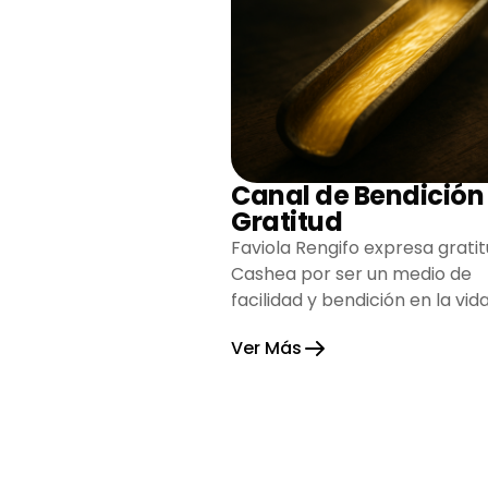
Canal de Bendición
Gratitud
Faviola Rengifo expresa gratit
Cashea por ser un medio de
facilidad y bendición en la vida
reflejando agradecimiento y
Ver Más
esperanza.