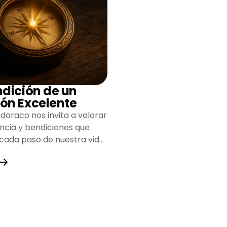
ndición de un
ón Excelente
daraco nos invita a valorar
encia y bendiciones que
 cada paso de nuestra vida,
do un camino lleno de
y fortaleza.