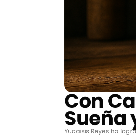
Con Ca
Sueña 
Yudaisis Reyes ha logr