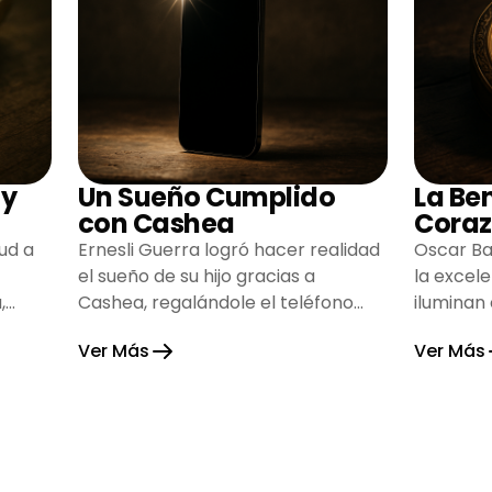
 y
Un Sueño Cumplido
La Be
con Cashea
Coraz
ud a
Ernesli Guerra logró hacer realidad
Oscar Ba
el sueño de su hijo gracias a
la excel
,
Cashea, regalándole el teléfono
iluminan
que tanto deseaba y llenando de
inspiran
Ver Más
Ver Más
alegría su hogar.
gratitud 