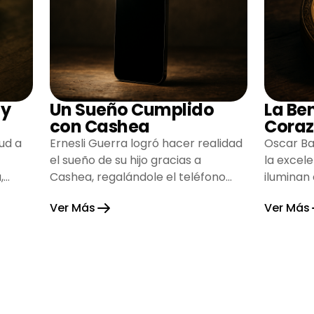
 y
Un Sueño Cumplido
La Be
con Cashea
Coraz
ud a
Ernesli Guerra logró hacer realidad
Oscar Ba
el sueño de su hijo gracias a
la excel
,
Cashea, regalándole el teléfono
iluminan
que tanto deseaba y llenando de
inspiran
Ver Más
Ver Más
alegría su hogar.
gratitud 