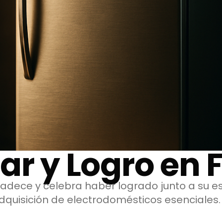
ar y Logro en 
dece y celebra haber logrado junto a su es
adquisición de electrodomésticos esenciales.