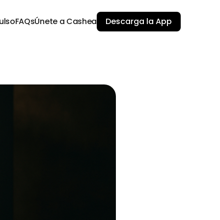
ulso
FAQs
Únete a Cashea
Descarga la App