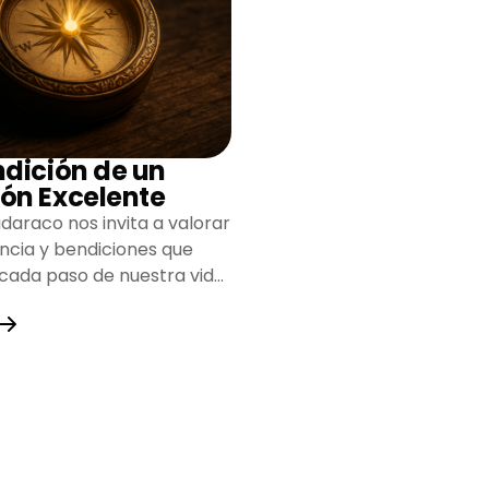
ndición de un
ón Excelente
daraco nos invita a valorar
encia y bendiciones que
 cada paso de nuestra vida,
do un camino lleno de
y fortaleza.