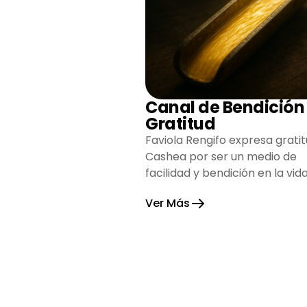
Canal de Bendición
Gratitud
Faviola Rengifo expresa gratit
Cashea por ser un medio de
facilidad y bendición en la vida
reflejando agradecimiento y
Ver Más
esperanza.