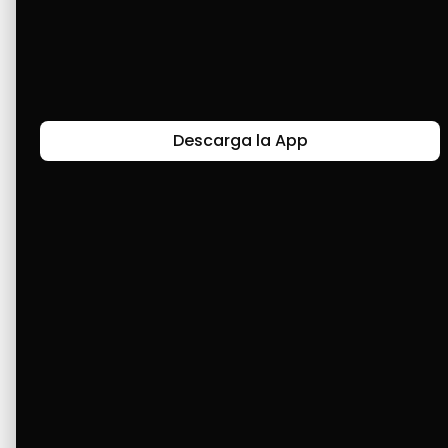
hará grandes. Gracias, muchachos, por estar 
allí, por y para nosotros. Sigan adelante. ¡Viva 
Venezuela!
Descarga la App
Últimas Historias