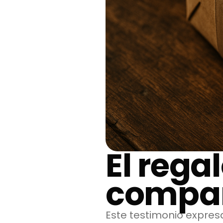
El rega
compar
Este testimonio expres