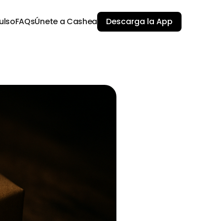
ulso
FAQs
Únete a Cashea
Descarga la App