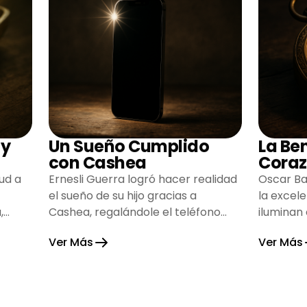
 y
Un Sueño Cumplido
La Be
con Cashea
Coraz
ud a
Ernesli Guerra logró hacer realidad
Oscar Ba
el sueño de su hijo gracias a
la excel
,
Cashea, regalándole el teléfono
iluminan
que tanto deseaba y llenando de
inspiran
Ver Más
Ver Más
alegría su hogar.
gratitud 