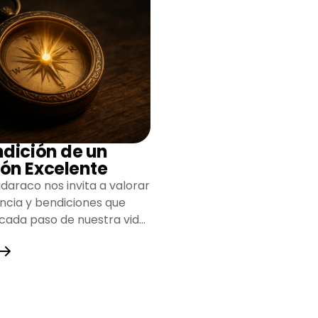
ndición de un
ón Excelente
daraco nos invita a valorar
encia y bendiciones que
 cada paso de nuestra vida,
do un camino lleno de
y fortaleza.