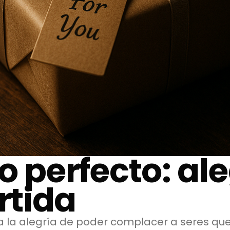
lo perfecto: al
tida
a la alegría de poder complacer a seres que