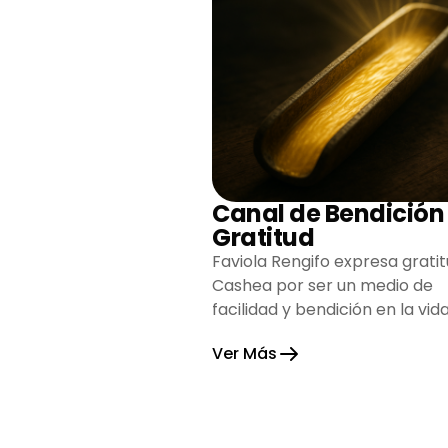
Canal de Bendición
Gratitud
Faviola Rengifo expresa gratit
Cashea por ser un medio de
facilidad y bendición en la vida
reflejando agradecimiento y
Ver Más
esperanza.