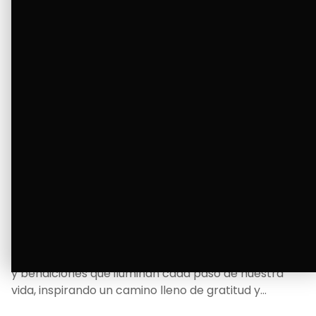
La Bendición de un Corazón
Excelente
Oscar Badaraco nos invita a valorar la excelencia
y bendiciones que iluminan cada paso de nuestra
vida, inspirando un camino lleno de gratitud y
fortaleza.