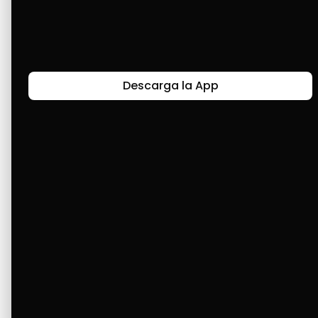
Últimas Historias
Descarga la App
Canal de Bendición y Gratitud
Faviola Rengifo expresa gratitud a Cashea por ser
un medio de facilidad y bendición en la vida,
reflejando agradecimiento y esperanza.
Ver Más