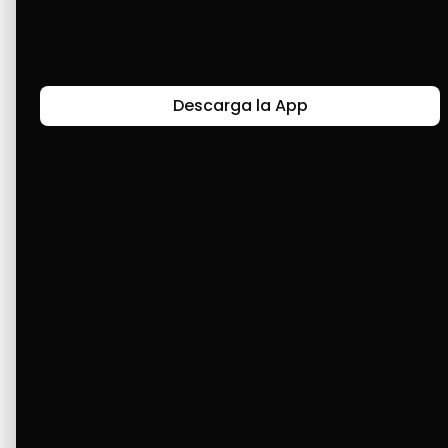
Descarga la App
Canal de Bendición y Gratitud
Faviola Rengifo expresa gratitud a Cashea por ser
un medio de facilidad y bendición en la vida,
reflejando agradecimiento y esperanza.
Ver Más