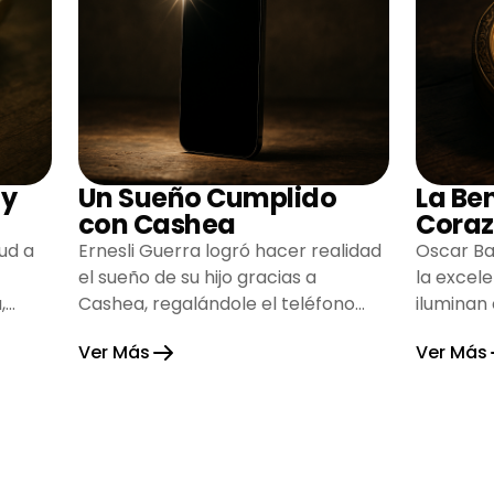
 y
Un Sueño Cumplido
La Be
con Cashea
Coraz
ud a
Ernesli Guerra logró hacer realidad
Oscar Ba
el sueño de su hijo gracias a
la excel
,
Cashea, regalándole el teléfono
iluminan
que tanto deseaba y llenando de
inspiran
Ver Más
Ver Más
alegría su hogar.
gratitud 