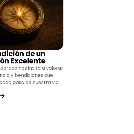
ndición de un
ón Excelente
daraco nos invita a valorar
encia y bendiciones que
 cada paso de nuestra vida,
do un camino lleno de
y fortaleza.