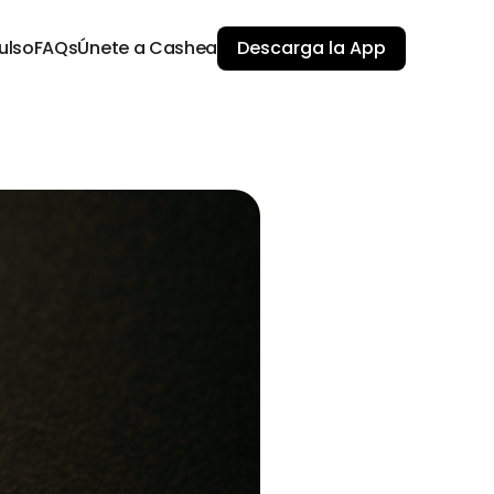
ulso
FAQs
Únete a Cashea
Descarga la App