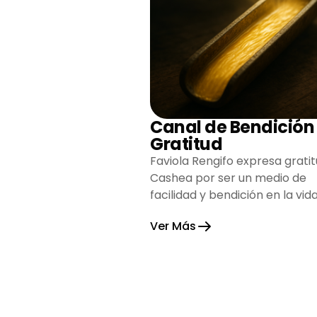
Canal de Bendición
Gratitud
Faviola Rengifo expresa gratit
Cashea por ser un medio de
facilidad y bendición en la vida
reflejando agradecimiento y
Ver Más
esperanza.