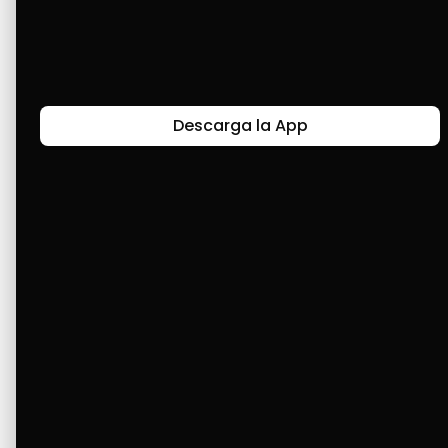
Últimas Historias
Descarga la App
Canal de Bendición y Gratitud
Faviola Rengifo expresa gratitud a Cashea por ser
un medio de facilidad y bendición en la vida,
reflejando agradecimiento y esperanza.