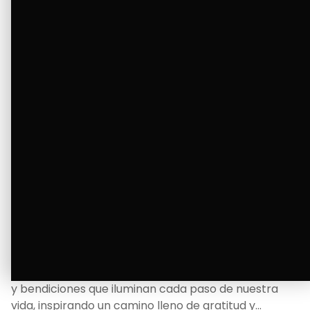
Ver Más
La Bendición de un Corazón
Excelente
Oscar Badaraco nos invita a valorar la excelencia
y bendiciones que iluminan cada paso de nuestra
vida, inspirando un camino lleno de gratitud y