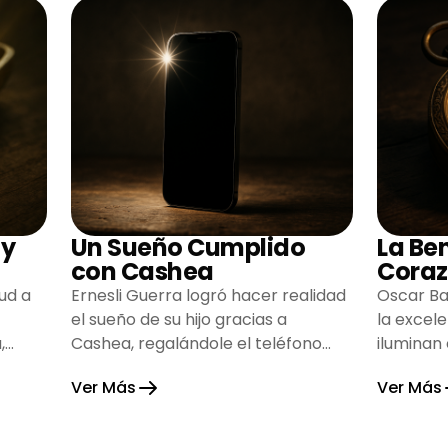
 y
Un Sueño Cumplido
La Be
con Cashea
Coraz
ud a
Ernesli Guerra logró hacer realidad
Oscar Ba
el sueño de su hijo gracias a
la excel
,
Cashea, regalándole el teléfono
iluminan
que tanto deseaba y llenando de
inspiran
Ver Más
Ver Más
alegría su hogar.
gratitud 