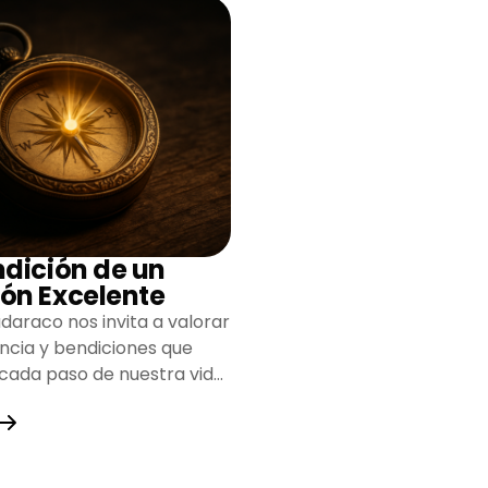
ndición de un
ón Excelente
daraco nos invita a valorar
encia y bendiciones que
 cada paso de nuestra vida,
do un camino lleno de
y fortaleza.