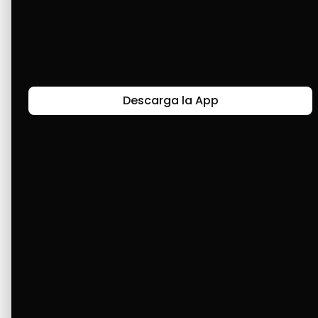
confiar en nosotros, los venezolanos, que 
ahora podemos gozar de buenos créditos. 
Que sigan prosperando y avanzando y tengan 
nuevas ideas que nos ayuden a ir por más.
Descarga la App
Últimas Historias