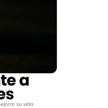
te a
es
jorar su vida