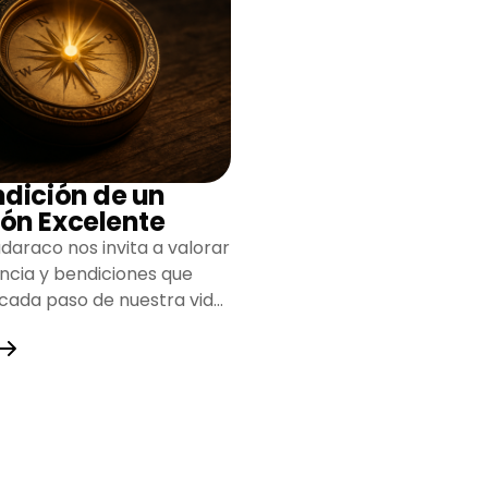
ndición de un
ón Excelente
daraco nos invita a valorar
encia y bendiciones que
 cada paso de nuestra vida,
do un camino lleno de
y fortaleza.