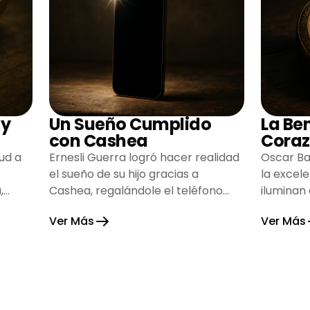
 y
Un Sueño Cumplido
La Be
con Cashea
Coraz
ud a
Ernesli Guerra logró hacer realidad
Oscar Ba
el sueño de su hijo gracias a
la excel
,
Cashea, regalándole el teléfono
iluminan
que tanto deseaba y llenando de
inspiran
Ver Más
Ver Más
alegría su hogar.
gratitud 