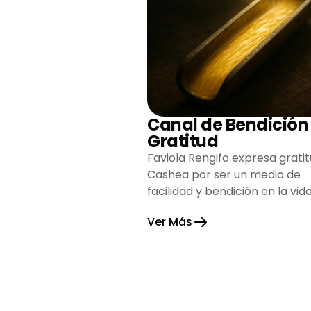
Canal de Bendición
Gratitud
Faviola Rengifo expresa gratit
Cashea por ser un medio de
facilidad y bendición en la vida
reflejando agradecimiento y
Ver Más
esperanza.