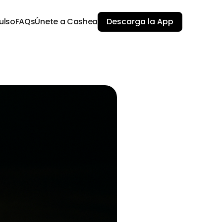
ulso
FAQs
Únete a Cashea
Descarga la App