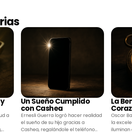
rias
 y
Un Sueño Cumplido
La Be
con Cashea
Coraz
ud a
Ernesli Guerra logró hacer realidad
Oscar Ba
el sueño de su hijo gracias a
la excel
,
Cashea, regalándole el teléfono
iluminan