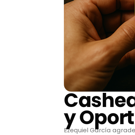
Cashea
y Opor
Ezequiel García agrade