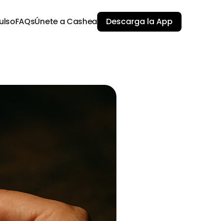
ulso
FAQs
Únete a Cashea
Descarga la App