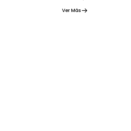
reflejando agradecimiento y
Ver Más
esperanza.