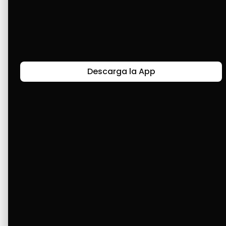
Mi historia con Cashea es muy satisfactoria. 
He logrado comprar algunas cosas que, sin 
línea de crédito, no hubiese comprado mis 
artefactos electrónicos.
Descarga la App
Últimas Historias