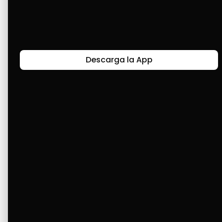
Últimas Historias
Descarga la App
Canal de Bendición y Gratitud
Faviola Rengifo expresa gratitud a Cashea por ser
un medio de facilidad y bendición en la vida,
reflejando agradecimiento y esperanza.
Ver Más