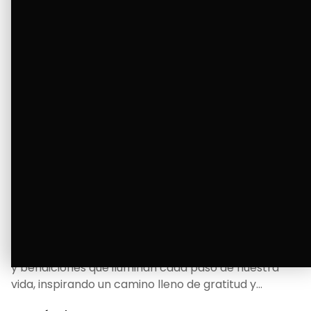
La Bendición de un Corazón
Excelente
Oscar Badaraco nos invita a valorar la excelencia
y bendiciones que iluminan cada paso de nuestra
vida, inspirando un camino lleno de gratitud y
fortaleza.