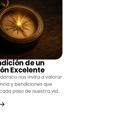
ndición de un
ón Excelente
daraco nos invita a valorar
encia y bendiciones que
 cada paso de nuestra vida,
do un camino lleno de
y fortaleza.