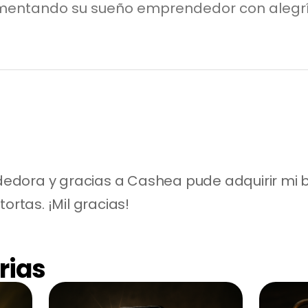
imentando su sueño emprendedor con alegría
dora y gracias a Cashea pude adquirir mi b
ortas. ¡Mil gracias!
rias