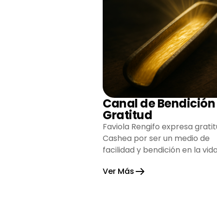
Canal de Bendición
Gratitud
Faviola Rengifo expresa gratit
Cashea por ser un medio de
facilidad y bendición en la vida
reflejando agradecimiento y
Ver Más
esperanza.