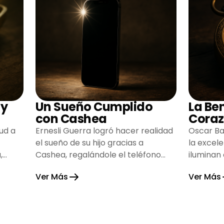
 y
Un Sueño Cumplido
La Be
con Cashea
Coraz
ud a
Ernesli Guerra logró hacer realidad
Oscar Ba
el sueño de su hijo gracias a
la excel
,
Cashea, regalándole el teléfono
iluminan
que tanto deseaba y llenando de
inspiran
Ver Más
Ver Más
alegría su hogar.
gratitud 