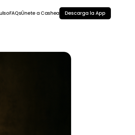
ulso
FAQs
Únete a Cashea
Descarga la App