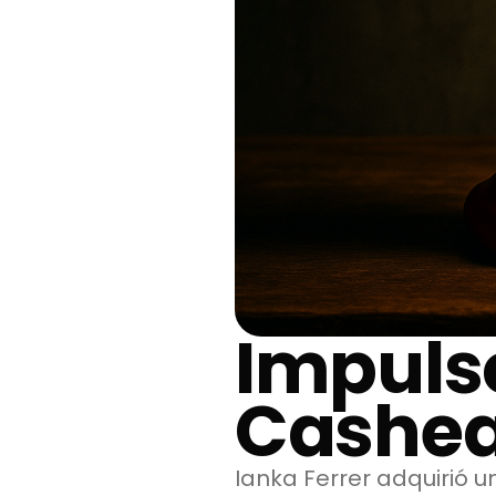
Impuls
Cashe
Ianka Ferrer adquirió u