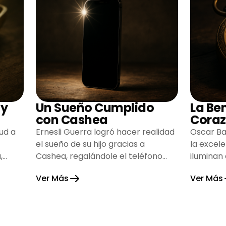
 y
Un Sueño Cumplido
La Be
con Cashea
Coraz
ud a
Ernesli Guerra logró hacer realidad
Oscar Ba
el sueño de su hijo gracias a
la excel
,
Cashea, regalándole el teléfono
iluminan
que tanto deseaba y llenando de
inspiran
Ver Más
Ver Más
alegría su hogar.
gratitud 