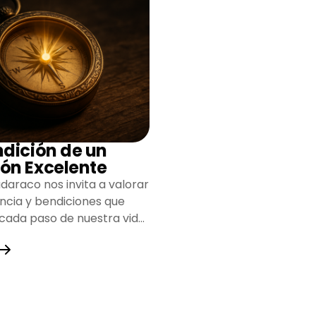
ndición de un
ón Excelente
daraco nos invita a valorar
encia y bendiciones que
 cada paso de nuestra vida,
do un camino lleno de
y fortaleza.