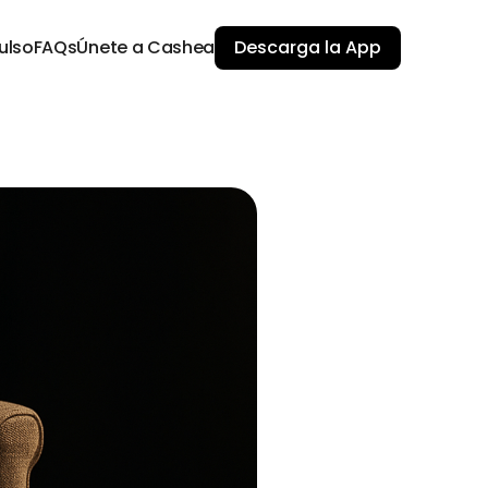
ulso
FAQs
Únete a Cashea
Descarga la App