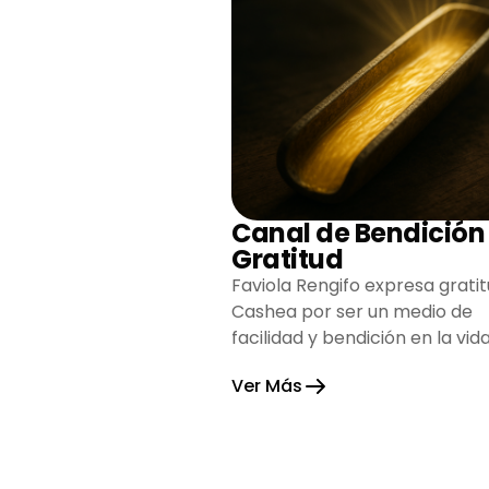
Canal de Bendición
Gratitud
Faviola Rengifo expresa gratit
Cashea por ser un medio de
facilidad y bendición en la vida
reflejando agradecimiento y
Ver Más
esperanza.