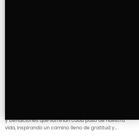
La Bendición de un Corazón
Excelente
Oscar Badaraco nos invita a valorar la excelencia
y bendiciones que iluminan cada paso de nuestra
vida, inspirando un camino lleno de gratitud y
fortaleza.