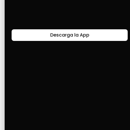
Últimas Historias
Descarga la App
Canal de Bendición y Gratitud
Faviola Rengifo expresa gratitud a Cashea por ser
un medio de facilidad y bendición en la vida,
reflejando agradecimiento y esperanza.
Ver Más