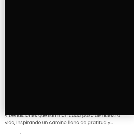
La Bendición de un Corazón
Excelente
Oscar Badaraco nos invita a valorar la excelencia
y bendiciones que iluminan cada paso de nuestra
vida, inspirando un camino lleno de gratitud y
fortaleza.