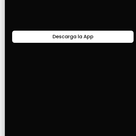
Últimas Historias
Descarga la App
Canal de Bendición y Gratitud
Faviola Rengifo expresa gratitud a Cashea por ser
un medio de facilidad y bendición en la vida,
reflejando agradecimiento y esperanza.
Ver Más