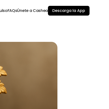
ulso
FAQs
Únete a Cashea
Descarga la App