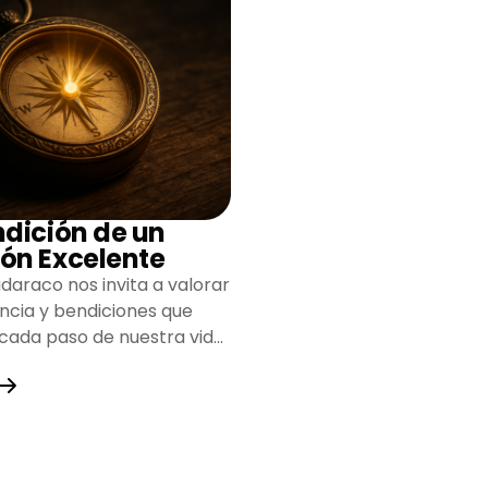
ndición de un
ón Excelente
daraco nos invita a valorar
encia y bendiciones que
 cada paso de nuestra vida,
do un camino lleno de
y fortaleza.