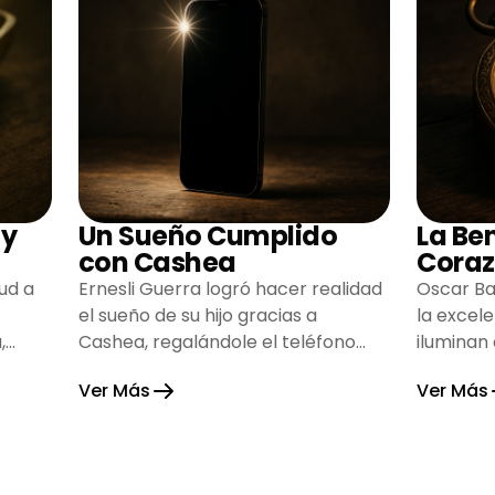
 y
Un Sueño Cumplido
La Be
con Cashea
Coraz
ud a
Ernesli Guerra logró hacer realidad
Oscar Ba
el sueño de su hijo gracias a
la excel
,
Cashea, regalándole el teléfono
iluminan
que tanto deseaba y llenando de
inspiran
Ver Más
Ver Más
alegría su hogar.
gratitud 