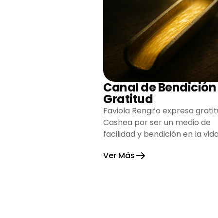
Canal de Bendición
Gratitud
Faviola Rengifo expresa gratit
Cashea por ser un medio de
facilidad y bendición en la vida
reflejando agradecimiento y
Ver Más
esperanza.