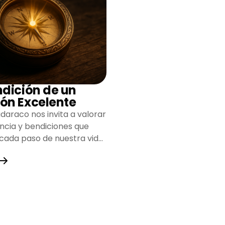
ndición de un
ón Excelente
daraco nos invita a valorar
encia y bendiciones que
 cada paso de nuestra vida,
do un camino lleno de
y fortaleza.