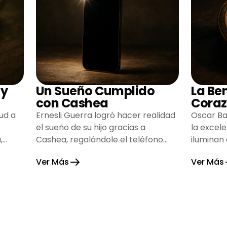
 y
Un Sueño Cumplido
La Be
con Cashea
Coraz
ud a
Ernesli Guerra logró hacer realidad
Oscar Ba
el sueño de su hijo gracias a
la excel
,
Cashea, regalándole el teléfono
iluminan
que tanto deseaba y llenando de
inspiran
Ver Más
Ver Más
alegría su hogar.
gratitud 