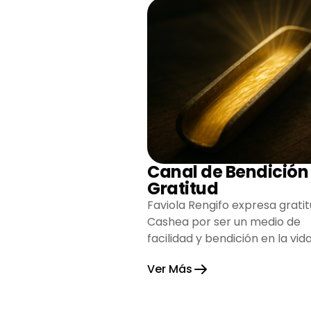
Canal de Bendición
Gratitud
Faviola Rengifo expresa gratit
Cashea por ser un medio de
facilidad y bendición en la vida
reflejando agradecimiento y
Ver Más
esperanza.