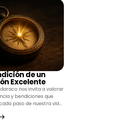
ndición de un
ón Excelente
daraco nos invita a valorar
encia y bendiciones que
 cada paso de nuestra vida,
do un camino lleno de
y fortaleza.