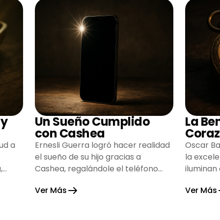
 y
Un Sueño Cumplido
La Be
con Cashea
Coraz
ud a
Ernesli Guerra logró hacer realidad
Oscar Ba
el sueño de su hijo gracias a
la excel
,
Cashea, regalándole el teléfono
iluminan
que tanto deseaba y llenando de
inspiran
Ver Más
Ver Más
alegría su hogar.
gratitud 