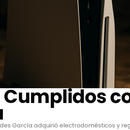
 Cumplidos c
a
des García adquirió electrodomésticos y re