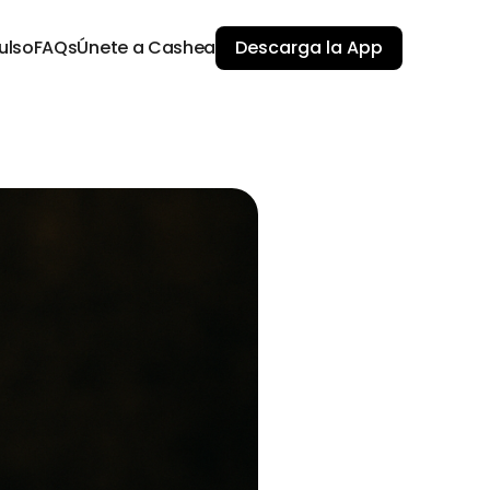
ulso
FAQs
Únete a Cashea
Descarga la App