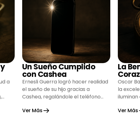
 y
Un Sueño Cumplido
La Be
con Cashea
Coraz
ud a
Ernesli Guerra logró hacer realidad
Oscar Ba
el sueño de su hijo gracias a
la excel
,
Cashea, regalándole el teléfono
iluminan
que tanto deseaba y llenando de
inspiran
Ver Más
Ver Más
alegría su hogar.
gratitud 