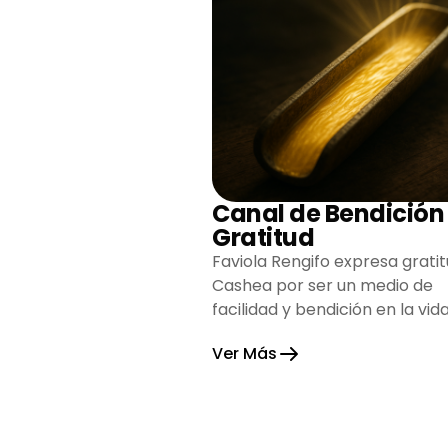
Canal de Bendición
Gratitud
Faviola Rengifo expresa gratit
Cashea por ser un medio de
facilidad y bendición en la vida
reflejando agradecimiento y
Ver Más
esperanza.