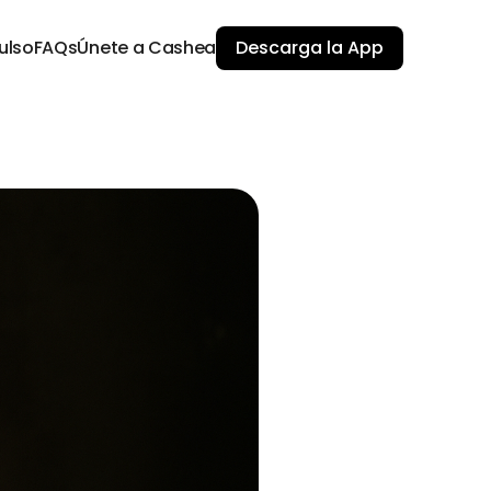
ulso
FAQs
Únete a Cashea
Descarga la App