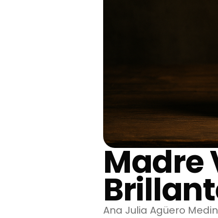
Madre V
Brillan
Ana Julia Agüero Medina