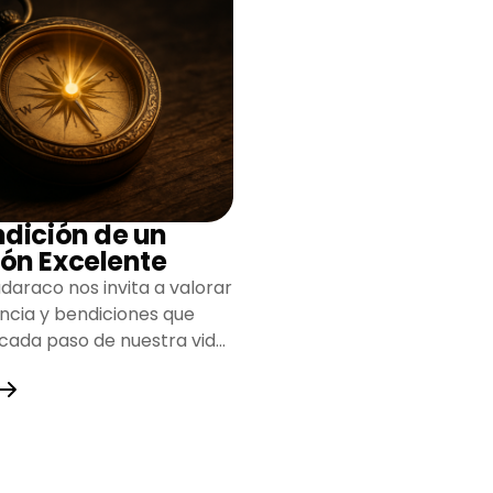
ndición de un
ón Excelente
daraco nos invita a valorar
encia y bendiciones que
 cada paso de nuestra vida,
do un camino lleno de
y fortaleza.