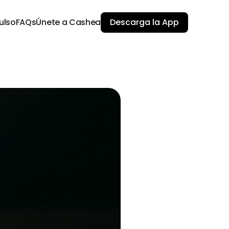
ulso
FAQs
Únete a Cashea
Descarga la App