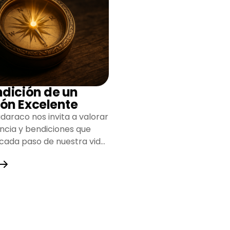
ndición de un
ón Excelente
daraco nos invita a valorar
encia y bendiciones que
 cada paso de nuestra vida,
do un camino lleno de
y fortaleza.