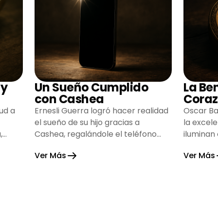
 y
Un Sueño Cumplido
La Be
con Cashea
Coraz
ud a
Ernesli Guerra logró hacer realidad
Oscar Ba
el sueño de su hijo gracias a
la excel
,
Cashea, regalándole el teléfono
iluminan
que tanto deseaba y llenando de
inspiran
Ver Más
Ver Más
alegría su hogar.
gratitud 