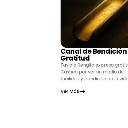
Canal de Bendición
Gratitud
Faviola Rengifo expresa gratit
Cashea por ser un medio de
facilidad y bendición en la vida
reflejando agradecimiento y
Ver Más
esperanza.