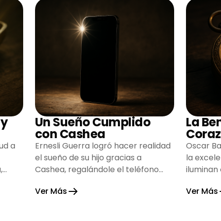
 y
Un Sueño Cumplido
La Be
con Cashea
Coraz
ud a
Ernesli Guerra logró hacer realidad
Oscar Ba
el sueño de su hijo gracias a
la excel
,
Cashea, regalándole el teléfono
iluminan
que tanto deseaba y llenando de
inspiran
Ver Más
Ver Más
alegría su hogar.
gratitud 