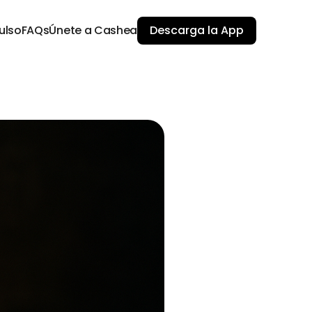
ulso
FAQs
Únete a Cashea
Descarga la App