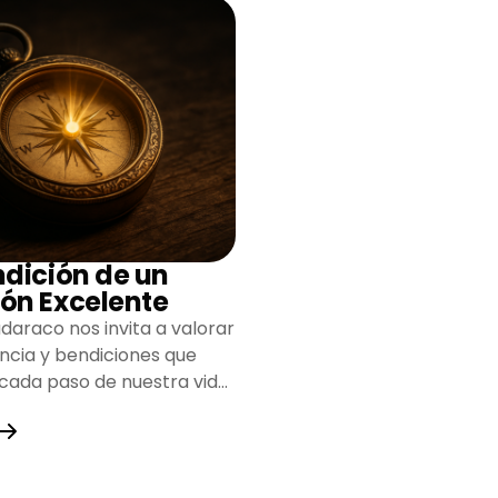
ndición de un
ón Excelente
daraco nos invita a valorar
encia y bendiciones que
 cada paso de nuestra vida,
do un camino lleno de
y fortaleza.