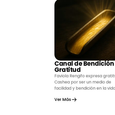
Canal de Bendición
Gratitud
Faviola Rengifo expresa gratit
Cashea por ser un medio de
facilidad y bendición en la vida
reflejando agradecimiento y
Ver Más
esperanza.