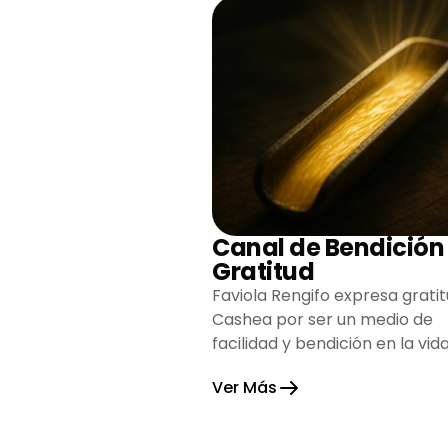
Canal de Bendición
Gratitud
Faviola Rengifo expresa gratit
Cashea por ser un medio de
facilidad y bendición en la vida
reflejando agradecimiento y
Ver Más
esperanza.