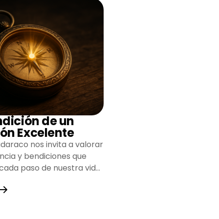
ndición de un
ón Excelente
daraco nos invita a valorar
encia y bendiciones que
 cada paso de nuestra vida,
do un camino lleno de
y fortaleza.