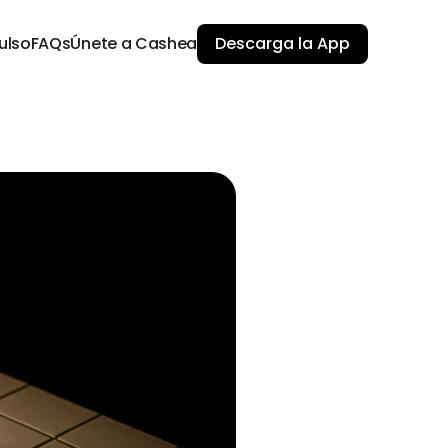
ulso
FAQs
Únete a Cashea
Descarga la App