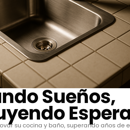
ndo Sueños,
uyendo Esper
novar su cocina y baño, superando años de 