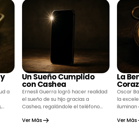
 y
Un Sueño Cumplido
La Be
con Cashea
Coraz
ud a
Ernesli Guerra logró hacer realidad
Oscar Ba
el sueño de su hijo gracias a
la excel
,
Cashea, regalándole el teléfono
iluminan
que tanto deseaba y llenando de
inspiran
Ver Más
Ver Más
alegría su hogar.
gratitud 