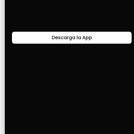
Últimas Historias
Descarga la App
Canal de Bendición y Gratitud
Faviola Rengifo expresa gratitud a Cashea por ser
un medio de facilidad y bendición en la vida,
reflejando agradecimiento y esperanza.