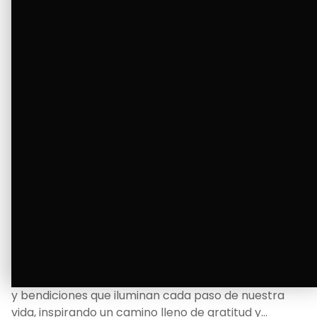
Ver Más
La Bendición de un Corazón
Excelente
Oscar Badaraco nos invita a valorar la excelencia
y bendiciones que iluminan cada paso de nuestra
vida, inspirando un camino lleno de gratitud y