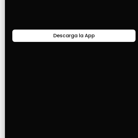
Últimas Historias
Descarga la App
Canal de Bendición y Gratitud
Faviola Rengifo expresa gratitud a Cashea por ser
un medio de facilidad y bendición en la vida,
reflejando agradecimiento y esperanza.
Ver Más