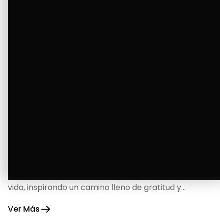
La Bendición de un Corazón
Excelente
Oscar Badaraco nos invita a valorar la excelencia
y bendiciones que iluminan cada paso de nuestra
vida, inspirando un camino lleno de gratitud y
fortaleza.
Ver Más