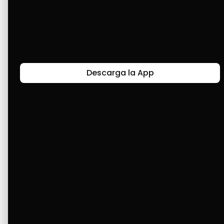
prácticamente desde cero y gracias a Cashea 
he podido adquirir todo lo que he necesitado y 
hoy en día puedo decir que me siento 
tranquila y cómoda. ¡Gracias Cashea!
Descarga la App
Últimas Historias