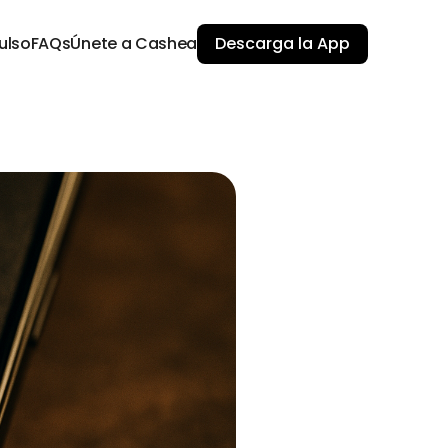
ulso
FAQs
Únete a Cashea
Descarga la App