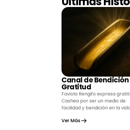
Últimas Histo
Canal de Bendición
Gratitud
Faviola Rengifo expresa gratit
Cashea por ser un medio de
facilidad y bendición en la vida
reflejando agradecimiento y
Ver Más
esperanza.