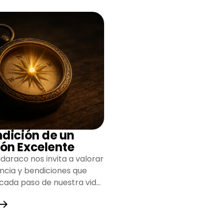
ndición de un
ón Excelente
daraco nos invita a valorar
encia y bendiciones que
 cada paso de nuestra vida,
do un camino lleno de
y fortaleza.