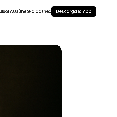
ulso
FAQs
Únete a Cashea
Descarga la App