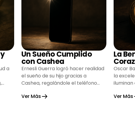
 y
Un Sueño Cumplido
La Be
con Cashea
Coraz
ud a
Ernesli Guerra logró hacer realidad
Oscar Ba
el sueño de su hijo gracias a
la excel
,
Cashea, regalándole el teléfono
iluminan
que tanto deseaba y llenando de
inspiran
Ver Más
Ver Más
alegría su hogar.
gratitud 