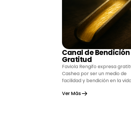
Canal de Bendición
Gratitud
Faviola Rengifo expresa gratit
Cashea por ser un medio de
facilidad y bendición en la vida
reflejando agradecimiento y
Ver Más
esperanza.