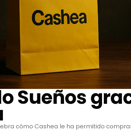
do Sueños grac
a
lebra cómo Cashea le ha permitido comprar