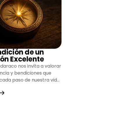
ndición de un
ón Excelente
daraco nos invita a valorar
encia y bendiciones que
 cada paso de nuestra vida,
do un camino lleno de
y fortaleza.