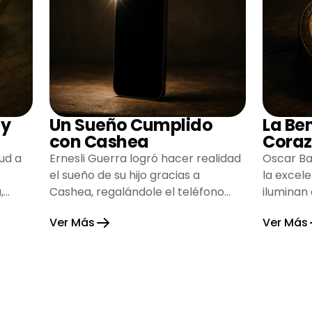
 y
Un Sueño Cumplido
La Be
con Cashea
Coraz
ud a
Ernesli Guerra logró hacer realidad
Oscar Ba
el sueño de su hijo gracias a
la excel
,
Cashea, regalándole el teléfono
iluminan
que tanto deseaba y llenando de
inspiran
Ver Más
Ver Más
alegría su hogar.
gratitud 