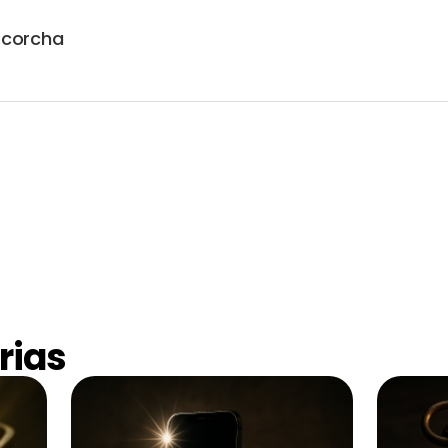
scorcha
rias