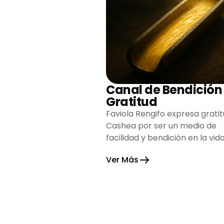
Canal de Bendición
Gratitud
Faviola Rengifo expresa gratit
Cashea por ser un medio de
facilidad y bendición en la vida
reflejando agradecimiento y
Ver Más
esperanza.