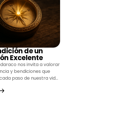
ndición de un
ón Excelente
daraco nos invita a valorar
encia y bendiciones que
 cada paso de nuestra vida,
do un camino lleno de
y fortaleza.