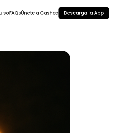
ulso
FAQs
Únete a Cashea
Descarga la App