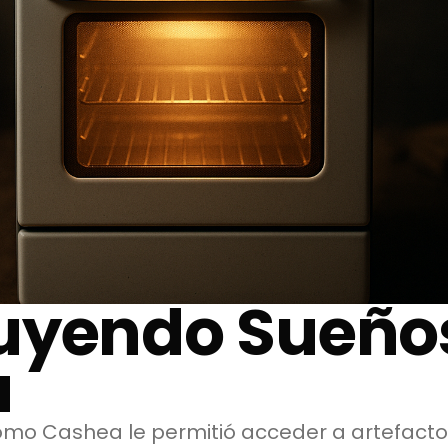
uyendo Sueño
a
ómo Cashea le permitió acceder a artefacto