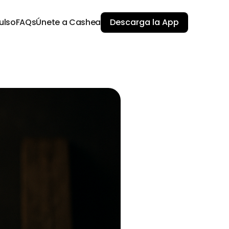
ulso
FAQs
Únete a Cashea
Descarga la App