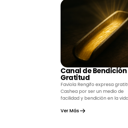
Canal de Bendición
Gratitud
Faviola Rengifo expresa gratit
Cashea por ser un medio de
facilidad y bendición en la vida
reflejando agradecimiento y
Ver Más
esperanza.