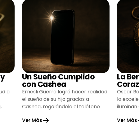
 y
Un Sueño Cumplido
La Be
con Cashea
Coraz
ud a
Ernesli Guerra logró hacer realidad
Oscar Ba
el sueño de su hijo gracias a
la excel
,
Cashea, regalándole el teléfono
iluminan
que tanto deseaba y llenando de
inspiran
Ver Más
Ver Más
alegría su hogar.
gratitud 