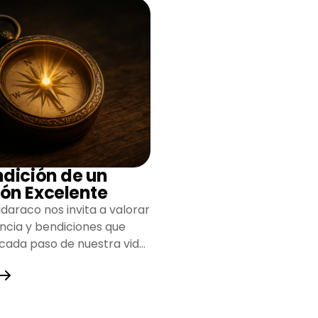
ndición de un
ón Excelente
daraco nos invita a valorar
encia y bendiciones que
 cada paso de nuestra vida,
do un camino lleno de
y fortaleza.