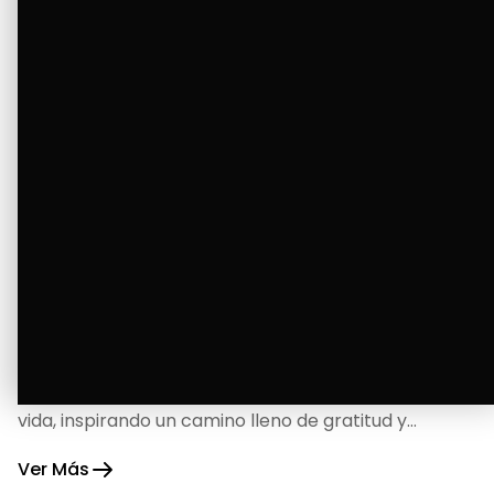
La Bendición de un Corazón
Excelente
Oscar Badaraco nos invita a valorar la excelencia
y bendiciones que iluminan cada paso de nuestra
vida, inspirando un camino lleno de gratitud y
fortaleza.
Ver Más