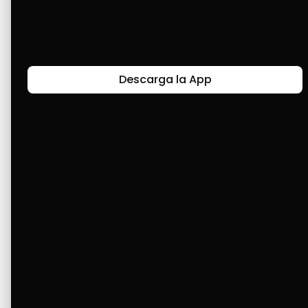
Últimas Historias
Descarga la App
Canal de Bendición y Gratitud
Faviola Rengifo expresa gratitud a Cashea por ser
un medio de facilidad y bendición en la vida,
reflejando agradecimiento y esperanza.
Ver Más