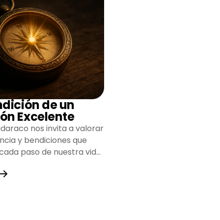
ndición de un
ón Excelente
daraco nos invita a valorar
encia y bendiciones que
 cada paso de nuestra vida,
do un camino lleno de
y fortaleza.