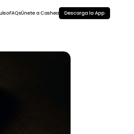
ulso
FAQs
Únete a Cashea
Descarga la App