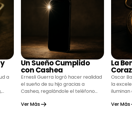
 y
Un Sueño Cumplido
La Be
con Cashea
Coraz
ud a
Ernesli Guerra logró hacer realidad
Oscar Ba
el sueño de su hijo gracias a
la excel
,
Cashea, regalándole el teléfono
iluminan
que tanto deseaba y llenando de
inspiran
Ver Más
Ver Más
alegría su hogar.
gratitud 