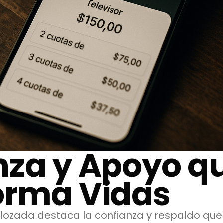
nza y Apoyo q
orma Vidas
r lozada destaca la confianza y respaldo qu