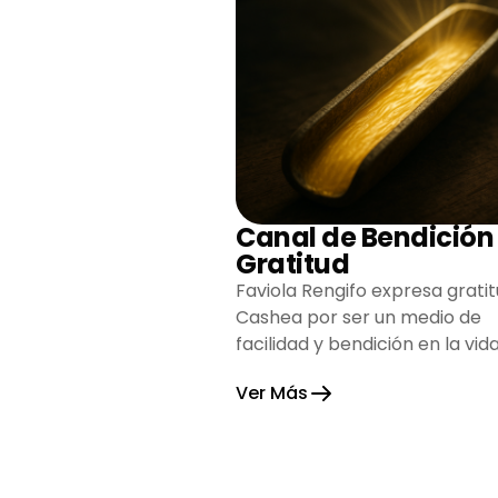
Canal de Bendición
Gratitud
Faviola Rengifo expresa gratit
Cashea por ser un medio de
facilidad y bendición en la vida
reflejando agradecimiento y
Ver Más
esperanza.