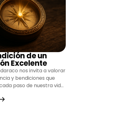
ndición de un
ón Excelente
daraco nos invita a valorar
encia y bendiciones que
 cada paso de nuestra vida,
do un camino lleno de
y fortaleza.