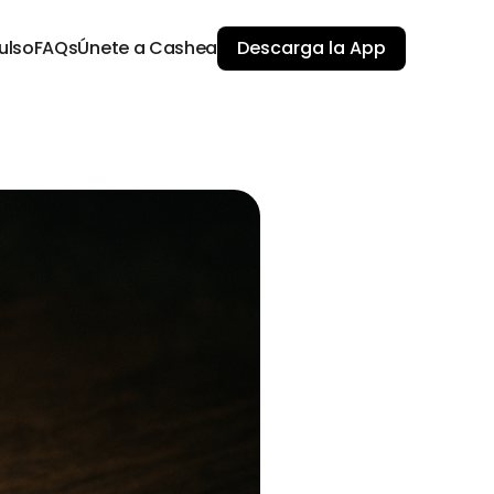
ulso
FAQs
Únete a Cashea
Descarga la App