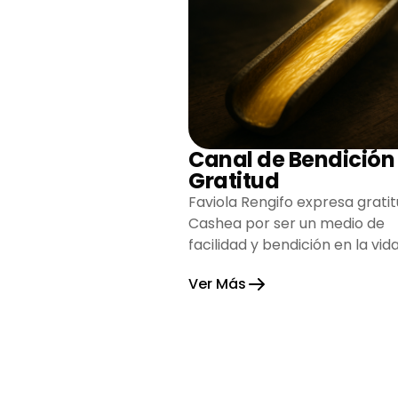
Canal de Bendición
Gratitud
Faviola Rengifo expresa gratit
Cashea por ser un medio de
facilidad y bendición en la vida
reflejando agradecimiento y
Ver Más
esperanza.