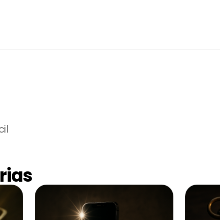
il
rias