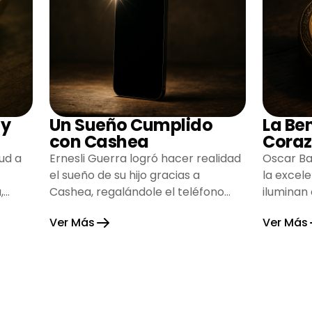
 y
Un Sueño Cumplido
La Be
con Cashea
Coraz
ud a
Ernesli Guerra logró hacer realidad
Oscar Ba
el sueño de su hijo gracias a
la excel
,
Cashea, regalándole el teléfono
iluminan
que tanto deseaba y llenando de
inspiran
Ver Más
Ver Más
alegría su hogar.
gratitud 