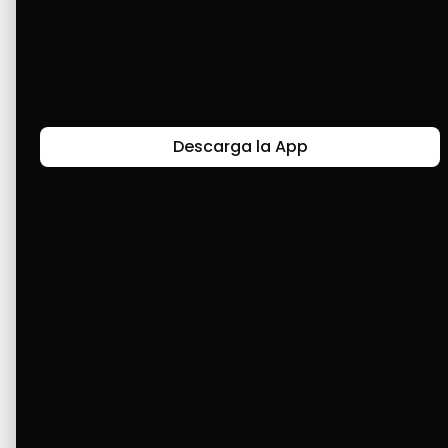
Gracias a ti, Cashea, he logrado adquirir cosas 
para mi hogar y solucionar otras. ¡Feliz 3 años! 
Has cambiado y solucionado muchas veces la 
vida de muchos venezolanos. 🙏🙏🙏🙏🤍🤍🤍🤍
🥳🥳🥳🥳🥳🥳
Descarga la App
Últimas Historias