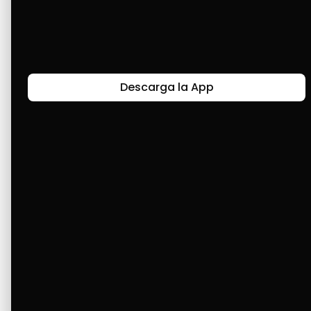
Últimas Historias
Descarga la App
Canal de Bendición y Gratitud
Faviola Rengifo expresa gratitud a Cashea por ser
un medio de facilidad y bendición en la vida,
reflejando agradecimiento y esperanza.