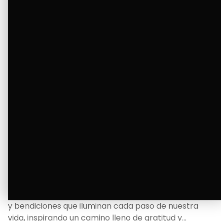
Ver Más
La Bendición de un Corazón
Excelente
Oscar Badaraco nos invita a valorar la excelencia
y bendiciones que iluminan cada paso de nuestra
vida, inspirando un camino lleno de gratitud y