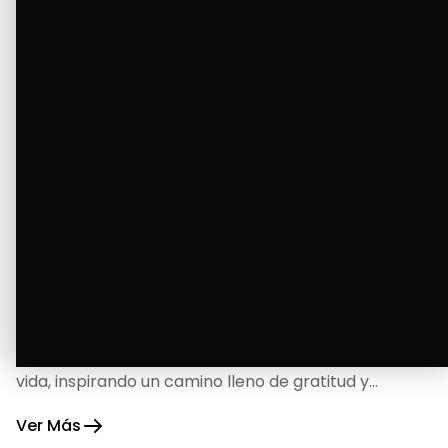
La Bendición de un Corazón
Excelente
Oscar Badaraco nos invita a valorar la excelencia
y bendiciones que iluminan cada paso de nuestra
vida, inspirando un camino lleno de gratitud y
fortaleza.
Ver Más