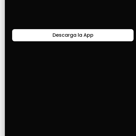
Últimas Historias
Descarga la App
Canal de Bendición y Gratitud
Faviola Rengifo expresa gratitud a Cashea por ser
un medio de facilidad y bendición en la vida,
reflejando agradecimiento y esperanza.
Ver Más