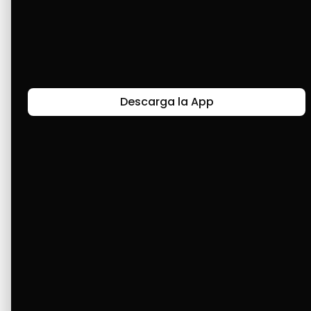
Gracias a Cashea. Le hemos comprado al 
carro batería, cauchos. Para la casa, un 
congelador. Para mi emprendimiento: 
lavadora y teléfono. ¡Gracias a ustedes, 
Cashea!
Descarga la App
Últimas Historias