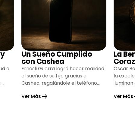
 y
Un Sueño Cumplido
La Be
con Cashea
Coraz
ud a
Ernesli Guerra logró hacer realidad
Oscar Ba
el sueño de su hijo gracias a
la excel
,
Cashea, regalándole el teléfono
iluminan
que tanto deseaba y llenando de
inspiran
Ver Más
Ver Más
alegría su hogar.
gratitud 