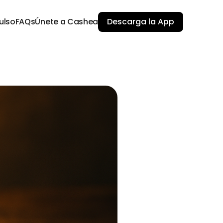
ulso
FAQs
Únete a Cashea
Descarga la App