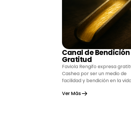
Canal de Bendición
Gratitud
Faviola Rengifo expresa gratit
Cashea por ser un medio de
facilidad y bendición en la vida
reflejando agradecimiento y
Ver Más
esperanza.