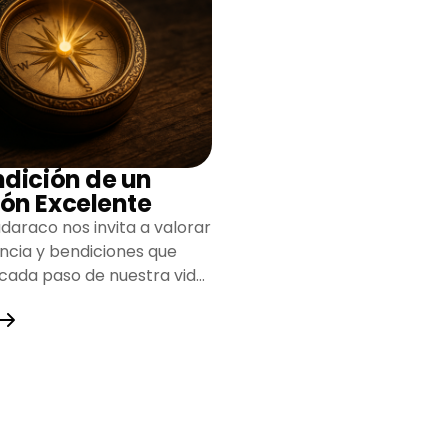
ndición de un
ón Excelente
daraco nos invita a valorar
encia y bendiciones que
 cada paso de nuestra vida,
do un camino lleno de
y fortaleza.