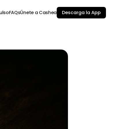
ulso
FAQs
Únete a Cashea
Descarga la App