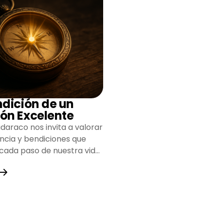
ndición de un
ón Excelente
daraco nos invita a valorar
encia y bendiciones que
 cada paso de nuestra vida,
do un camino lleno de
y fortaleza.