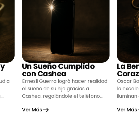
 y
Un Sueño Cumplido
La Be
con Cashea
Coraz
ud a
Ernesli Guerra logró hacer realidad
Oscar Ba
el sueño de su hijo gracias a
la excel
,
Cashea, regalándole el teléfono
iluminan
que tanto deseaba y llenando de
inspiran
Ver Más
Ver Más
alegría su hogar.
gratitud 