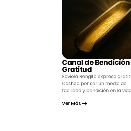
Canal de Bendición
Gratitud
Faviola Rengifo expresa gratit
Cashea por ser un medio de
facilidad y bendición en la vida
reflejando agradecimiento y
Ver Más
esperanza.