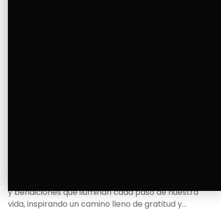
La Bendición de un Corazón
Excelente
Oscar Badaraco nos invita a valorar la excelencia
y bendiciones que iluminan cada paso de nuestra
vida, inspirando un camino lleno de gratitud y
fortaleza.